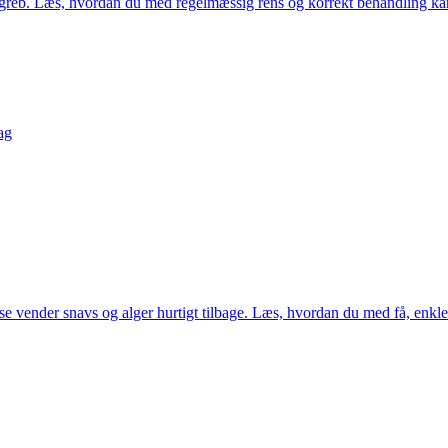
greb. Læs, hvordan du med regelmæssig rens og korrekt behandling kan
ag
lse vender snavs og alger hurtigt tilbage. Læs, hvordan du med få, enkle