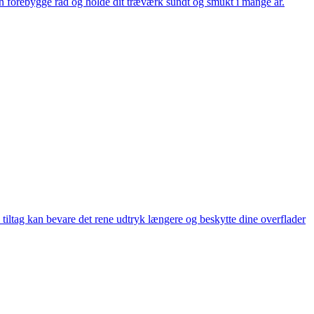
 forebygge råd og holde dit træværk sundt og smukt i mange år.
 tiltag kan bevare det rene udtryk længere og beskytte dine overflader