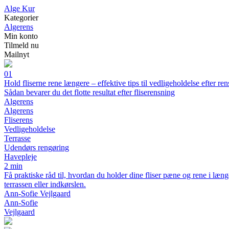
A
lge
K
ur
Kategorier
Algerens
Min konto
Tilmeld nu
Mailnyt
01
Hold fliserne rene længere – effektive tips til vedligeholdelse efter re
Sådan bevarer du det flotte resultat efter fliserensning
Algerens
Algerens
Fliserens
Vedligeholdelse
Terrasse
Udendørs rengøring
Havepleje
2 min
Få praktiske råd til, hvordan du holder dine fliser pæne og rene i læn
terrassen eller indkørslen.
Ann-Sofie Vejlgaard
Ann-Sofie
Vejlgaard