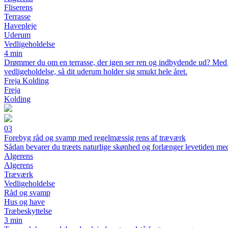
Fliserens
Terrasse
Havepleje
Uderum
Vedligeholdelse
4 min
Drømmer du om en terrasse, der igen ser ren og indbydende ud? Med den
vedligeholdelse, så dit uderum holder sig smukt hele året.
Freja Kolding
Freja
Kolding
03
Forebyg råd og svamp med regelmæssig rens af træværk
Sådan bevarer du træets naturlige skønhed og forlænger levetiden me
Algerens
Algerens
Træværk
Vedligeholdelse
Råd og svamp
Hus og have
Træbeskyttelse
3 min