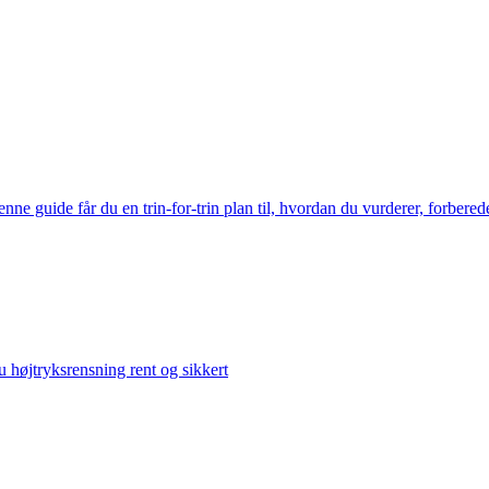
ne guide får du en trin-for-trin plan til, hvordan du vurderer, forberede
 højtryksrensning rent og sikkert