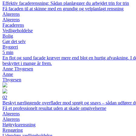
Effektiv facaderensning: Sådan planlægger du arbejdet trin for trin
Få facaden til at skinne med en grundig og velplanlagt rensning
Algerens
Algerens
Facaderens
Vedligeholdelse
Bolig
Gør det selv
Byggeri
5 min
En flot og sund facade kræver mere end blot en hurtig afvaskning. I den
beskyttet i mange år frem.
Anne Thygesen
Anne
Thygesen
02
Beskyt nærliggende overflader mod sprøjt og snavs – sådan udfører du
Få et professionelt resultat uden at skade omgivelserne
Algerens
Algerens
Højtryksrensning
Rengøring
Udendørs vedligeholdelse