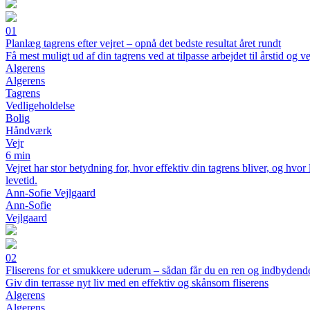
01
Planlæg tagrens efter vejret – opnå det bedste resultat året rundt
Få mest muligt ud af din tagrens ved at tilpasse arbejdet til årstid og ve
Algerens
Algerens
Tagrens
Vedligeholdelse
Bolig
Håndværk
Vejr
6 min
Vejret har stor betydning for, hvor effektiv din tagrens bliver, og hvo
levetid.
Ann-Sofie Vejlgaard
Ann-Sofie
Vejlgaard
02
Fliserens for et smukkere uderum – sådan får du en ren og indbydende
Giv din terrasse nyt liv med en effektiv og skånsom fliserens
Algerens
Algerens