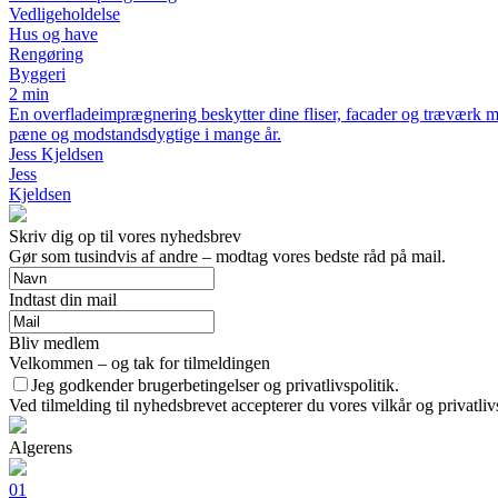
Vedligeholdelse
Hus og have
Rengøring
Byggeri
2 min
En overfladeimprægnering beskytter dine fliser, facader og træværk mo
pæne og modstandsdygtige i mange år.
Jess Kjeldsen
Jess
Kjeldsen
Skriv dig op til vores nyhedsbrev
Gør som tusindvis af andre – modtag vores bedste råd på mail.
Indtast din mail
Bliv medlem
Velkommen – og tak for tilmeldingen
Jeg godkender brugerbetingelser og privatlivspolitik.
Ved tilmelding til nyhedsbrevet accepterer du vores vilkår og privatliv
Algerens
01