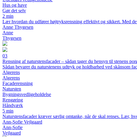
Hus og have
Gør det selv
2 min
Lær hvordan du udfører højtryksrensning effektivt og sikkert. Med de r
Anne Thygesen
Anne
Thygesen
03
Rensning af naturstensfacader – sådan tager du hensyn til stenens por
Sådan bevarer du naturstenens udtryk og holdbarhed ved skånsom fa
Algerens
Algerens
Facaderensning
Natursten
Bygningsvedligeholdelse
Rengøring
Håndværk
5 min
Naturstensfacader kræver særlig omtanke, når de skal renses. Lær, hvo
Ann-Sofie Vejlgaard
Ann-Sofie
Vejlgaard