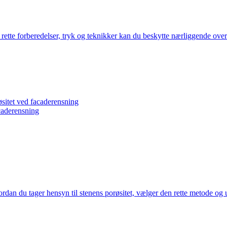
ette forberedelser, tryk og teknikker kan du beskytte nærliggende overfl
øsitet ved facaderensning
caderensning
rdan du tager hensyn til stenens porøsitet, vælger den rette metode og 