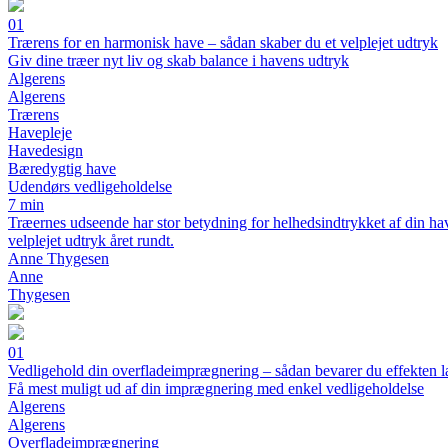
01
Trærens for en harmonisk have – sådan skaber du et velplejet udtryk
Giv dine træer nyt liv og skab balance i havens udtryk
Algerens
Algerens
Trærens
Havepleje
Havedesign
Bæredygtig have
Udendørs vedligeholdelse
7 min
Træernes udseende har stor betydning for helhedsindtrykket af din h
velplejet udtryk året rundt.
Anne Thygesen
Anne
Thygesen
01
Vedligehold din overfladeimprægnering – sådan bevarer du effekten l
Få mest muligt ud af din imprægnering med enkel vedligeholdelse
Algerens
Algerens
Overfladeimprægnering