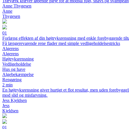
Træværk kræver løbende pleje for at modstå fugt, snavs og svampean
Anne Thygesen
Anne
Thygesen
01
Forlæng effekten af din højtryksrensning med enkle forebyggende tilt
Få længerevarende rene flader med simple vedligeholdelsestricks
Algerens
Algerens
Højtryksrensning
Vedligeholdelse
Hus og have
Algebekæmpelse
Rengøring
2 min
En højtryksrensning giver hurtigt et flot resultat, men uden forebygge
mod slid og misfarvning.
Jess Kjeldsen
Jess
Kjeldsen
01