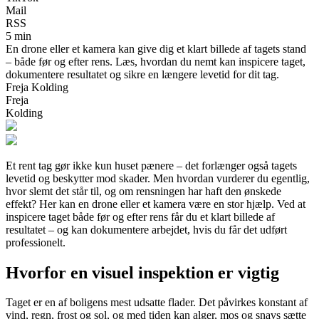
Mail
RSS
5 min
En drone eller et kamera kan give dig et klart billede af tagets stand
– både før og efter rens. Læs, hvordan du nemt kan inspicere taget,
dokumentere resultatet og sikre en længere levetid for dit tag.
Freja Kolding
Freja
Kolding
Et rent tag gør ikke kun huset pænere – det forlænger også tagets
levetid og beskytter mod skader. Men hvordan vurderer du egentlig,
hvor slemt det står til, og om rensningen har haft den ønskede
effekt? Her kan en drone eller et kamera være en stor hjælp. Ved at
inspicere taget både før og efter rens får du et klart billede af
resultatet – og kan dokumentere arbejdet, hvis du får det udført
professionelt.
Hvorfor en visuel inspektion er vigtig
Taget er en af boligens mest udsatte flader. Det påvirkes konstant af
vind, regn, frost og sol, og med tiden kan alger, mos og snavs sætte