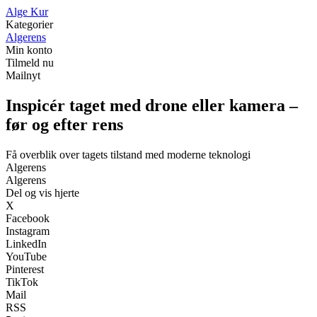
A
lge
K
ur
Kategorier
Algerens
Min konto
Tilmeld nu
Mailnyt
Inspicér taget med drone eller kamera –
før og efter rens
Få overblik over tagets tilstand med moderne teknologi
Algerens
Algerens
Del og vis hjerte
X
Facebook
Instagram
LinkedIn
YouTube
Pinterest
TikTok
Mail
RSS