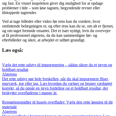
sig fast. En visuel inspektion giver dig mulighed for at opdage
problemer i tide – som løse tagsten, begyndende revner eller
tilstoppede tagrender.
Ved at tage billeder eller video før rens kan du vurdere, hvor
omfattende belægningen er, og efter rens kan du se, om alt er fjernet,
og om taget fremstår ensartet. Det er især nyttigt, hvis du overvejer
at få professionel algerens, da du kan sammenligne før- og
efterbilleder og sikre, at arbejdet er udført grundigt.
Læs også:
Vælg det rette udstyr til imprægnering – sådan sikrer du et jævnt og
holdbart resultat
Algerens
Det rette udstyr gør hele forskellen, når du skal imprægnere fliser,
murværk, træ eller tag. Læs hvordan du vælger og bruger værktøjet
korrekt, så du opnår en jævn fordeling og et holdbart resultat, der
beskytter overfladerne i mange år.
Rengøringsmidler til husets overflader: Vælg den rette løsning til dit
materiale
Algerens