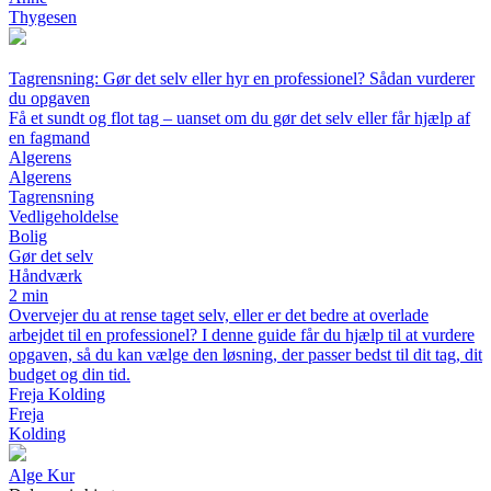
Thygesen
Tagrensning: Gør det selv eller hyr en professionel? Sådan vurderer
du opgaven
Få et sundt og flot tag – uanset om du gør det selv eller får hjælp af
en fagmand
Algerens
Algerens
Tagrensning
Vedligeholdelse
Bolig
Gør det selv
Håndværk
2 min
Overvejer du at rense taget selv, eller er det bedre at overlade
arbejdet til en professionel? I denne guide får du hjælp til at vurdere
opgaven, så du kan vælge den løsning, der passer bedst til dit tag, dit
budget og din tid.
Freja Kolding
Freja
Kolding
A
lge
K
ur