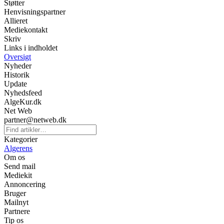
Støtter
Henvisningspartner
Allieret
Mediekontakt
Skriv
Links i indholdet
Oversigt
Nyheder
Historik
Update
Nyhedsfeed
AlgeKur.dk
Net Web
partner@netweb.dk
Kategorier
Algerens
Om os
Send mail
Mediekit
Annoncering
Bruger
Mailnyt
Partnere
Tip os