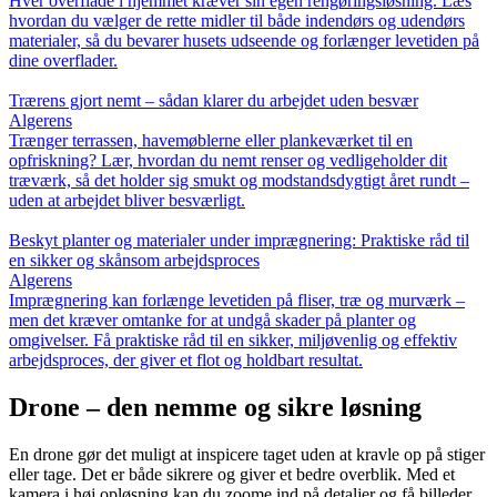
Hver overflade i hjemmet kræver sin egen rengøringsløsning. Læs
hvordan du vælger de rette midler til både indendørs og udendørs
materialer, så du bevarer husets udseende og forlænger levetiden på
dine overflader.
Trærens gjort nemt – sådan klarer du arbejdet uden besvær
Algerens
Trænger terrassen, havemøblerne eller plankeværket til en
opfriskning? Lær, hvordan du nemt renser og vedligeholder dit
træværk, så det holder sig smukt og modstandsdygtigt året rundt –
uden at arbejdet bliver besværligt.
Beskyt planter og materialer under imprægnering: Praktiske råd til
en sikker og skånsom arbejdsproces
Algerens
Imprægnering kan forlænge levetiden på fliser, træ og murværk –
men det kræver omtanke for at undgå skader på planter og
omgivelser. Få praktiske råd til en sikker, miljøvenlig og effektiv
arbejdsproces, der giver et flot og holdbart resultat.
Drone – den nemme og sikre løsning
En drone gør det muligt at inspicere taget uden at kravle op på stiger
eller tage. Det er både sikrere og giver et bedre overblik. Med et
kamera i høj opløsning kan du zoome ind på detaljer og få billeder