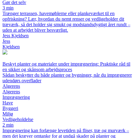
Gør det selv
3 min
Trænger terrassen, havemøblerne eller plankeværket til en
opfriskning? Lær, hvordan du nemt renser og vedligeholder dit
træværk, så det holder sig smukt og modstandsdygtigt året rundt –
uden at arbejdet bliver besværligt.
Jess Kjeldsen
Jess
Kjeldsen
Beskyt planter og materialer under imprægnering: Praktiske råd til
en sikker og skånsom arbejdsproces
Sådan beskytter du både planter og bygninger, når du imprægnerer
udendørs overflader
Algerens
Algerens
Imprægnering
Have
Byggeri
Miljø
Vedligeholdelse
2 min
Imprægnering kan forlænge levetiden på fliser, træ og murværk –
men det kræver omtanke for at undgå skader på planter og