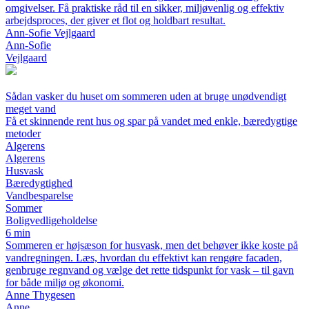
omgivelser. Få praktiske råd til en sikker, miljøvenlig og effektiv
arbejdsproces, der giver et flot og holdbart resultat.
Ann-Sofie Vejlgaard
Ann-Sofie
Vejlgaard
Sådan vasker du huset om sommeren uden at bruge unødvendigt
meget vand
Få et skinnende rent hus og spar på vandet med enkle, bæredygtige
metoder
Algerens
Algerens
Husvask
Bæredygtighed
Vandbesparelse
Sommer
Boligvedligeholdelse
6 min
Sommeren er højsæson for husvask, men det behøver ikke koste på
vandregningen. Læs, hvordan du effektivt kan rengøre facaden,
genbruge regnvand og vælge det rette tidspunkt for vask – til gavn
for både miljø og økonomi.
Anne Thygesen
Anne