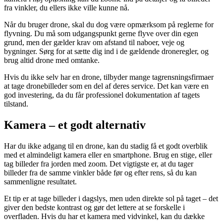
fra vinkler, du ellers ikke ville kunne nå.
Når du bruger drone, skal du dog være opmærksom på reglerne for
flyvning. Du må som udgangspunkt gerne flyve over din egen
grund, men der gælder krav om afstand til naboer, veje og
bygninger. Sørg for at sætte dig ind i de gældende droneregler, og
brug altid drone med omtanke.
Hvis du ikke selv har en drone, tilbyder mange tagrensningsfirmaer
at tage dronebilleder som en del af deres service. Det kan være en
god investering, da du får professionel dokumentation af tagets
tilstand.
Kamera – et godt alternativ
Har du ikke adgang til en drone, kan du stadig få et godt overblik
med et almindeligt kamera eller en smartphone. Brug en stige, eller
tag billeder fra jorden med zoom. Det vigtigste er, at du tager
billeder fra de samme vinkler både før og efter rens, så du kan
sammenligne resultatet.
Et tip er at tage billeder i dagslys, men uden direkte sol på taget – det
giver den bedste kontrast og gør det lettere at se forskelle i
overfladen. Hvis du har et kamera med vidvinkel, kan du dække