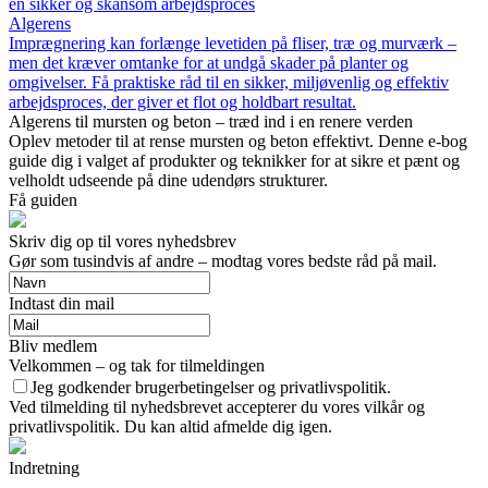
en sikker og skånsom arbejdsproces
Algerens
Imprægnering kan forlænge levetiden på fliser, træ og murværk –
men det kræver omtanke for at undgå skader på planter og
omgivelser. Få praktiske råd til en sikker, miljøvenlig og effektiv
arbejdsproces, der giver et flot og holdbart resultat.
Algerens til mursten og beton – træd ind i en renere verden
Oplev metoder til at rense mursten og beton effektivt. Denne e-bog
guide dig i valget af produkter og teknikker for at sikre et pænt og
velholdt udseende på dine udendørs strukturer.
Få guiden
Skriv dig op til vores nyhedsbrev
Gør som tusindvis af andre – modtag vores bedste råd på mail.
Indtast din mail
Bliv medlem
Velkommen – og tak for tilmeldingen
Jeg godkender brugerbetingelser og privatlivspolitik.
Ved tilmelding til nyhedsbrevet accepterer du vores vilkår og
privatlivspolitik. Du kan altid afmelde dig igen.
Indretning