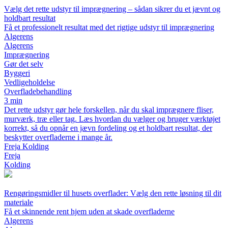
Vælg det rette udstyr til imprægnering – sådan sikrer du et jævnt og
holdbart resultat
Få et professionelt resultat med det rigtige udstyr til imprægnering
Algerens
Algerens
Imprægnering
Gør det selv
Byggeri
Vedligeholdelse
Overfladebehandling
3 min
Det rette udstyr gør hele forskellen, når du skal imprægnere fliser,
murværk, træ eller tag. Læs hvordan du vælger og bruger værktøjet
korrekt, så du opnår en jævn fordeling og et holdbart resultat, der
beskytter overfladerne i mange år.
Freja Kolding
Freja
Kolding
Rengøringsmidler til husets overflader: Vælg den rette løsning til dit
materiale
Få et skinnende rent hjem uden at skade overfladerne
Algerens