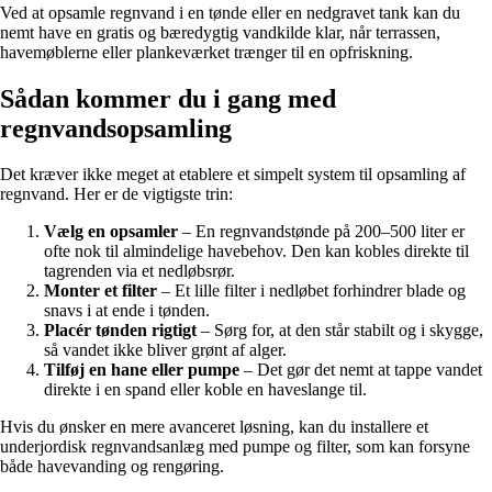
Ved at opsamle regnvand i en tønde eller en nedgravet tank kan du
nemt have en gratis og bæredygtig vandkilde klar, når terrassen,
havemøblerne eller plankeværket trænger til en opfriskning.
Sådan kommer du i gang med
regnvandsopsamling
Det kræver ikke meget at etablere et simpelt system til opsamling af
regnvand. Her er de vigtigste trin:
Vælg en opsamler
– En regnvandstønde på 200–500 liter er
ofte nok til almindelige havebehov. Den kan kobles direkte til
tagrenden via et nedløbsrør.
Monter et filter
– Et lille filter i nedløbet forhindrer blade og
snavs i at ende i tønden.
Placér tønden rigtigt
– Sørg for, at den står stabilt og i skygge,
så vandet ikke bliver grønt af alger.
Tilføj en hane eller pumpe
– Det gør det nemt at tappe vandet
direkte i en spand eller koble en haveslange til.
Hvis du ønsker en mere avanceret løsning, kan du installere et
underjordisk regnvandsanlæg med pumpe og filter, som kan forsyne
både havevanding og rengøring.