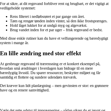
For at sikre, at dit regnvand forbliver rent og brugbart, er det vigtigt at
vedligeholde systemet:
Rens filteret i nedløbsrøret et par gange om året.
Tøm og rengør tønden inden vinter, så den ikke frostsprænges.
Hold låget lukket for at undgå myg og algevækst.
Brug vandet inden for et par uger – frisk regnvand er bedst.
Med disse enkle rutiner kan du have et velfungerende og bæredygtigt
system i mange år.
En lille ændring med stor effekt
At genbruge regnvand til trærensning er et konkret eksempel på,
hvordan små ændringer i hverdagen kan bidrage til en mere
bæredygtig livsstil. Du sparer ressourcer, beskytter miljøet og får
samtidig et flottere og sundere udendørs træværk.
Det kræver kun lidt planlægning – men gevinsten er stor: en grønnere
have og en renere samvittighed.
Vælg det rette udstyr til imprægnering – sådan sikrer du et jævnt og