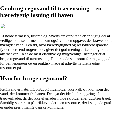
Genbrug regnvand til trærensning – en
bæredygtig løsning til haven
At holde terrassen, fliserne og havens træværk rene er en vigtig del af
vedligeholdelsen – men det kan også være en opgave, der kræver store
mængder vand. I en tid, hvor bæredygtighed og ressourcebesparelse
fylder mere end nogensinde, giver det god mening at tænke i grønne
alternativer. En af de mest effektive og miljøvenlige løsninger er at
bruge regnvand til trærensning. Det er både skånsomt for miljøet, godt
for pengepungen og en praktisk måde at udnytte naturens egne
ressourcer på.
Hvorfor bruge regnvand?
Regnvand er naturligt blødt og indeholder ikke kalk og klor, som det
vand, der kommer fra hanen. Det gør det ideelt til rengøring af
træoverflader, da det ikke efterlader hvide skjolder eller udtørrer træet.
Samtidig sparer du på drikkevandet – en ressource, der i stigende grad
er under pres i mange danske kommuner.