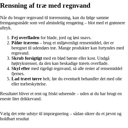
Rensning af træ med regnvand
Når du bruger regnvand til trærensning, kan du følge samme
fremgangsmåde som ved almindelig rengøring – blot med et grønnere
aftryk.
Fej overfladen
for blade, jord og løst snavs.
Påfør trærens
– brug et miljøvenligt rensemiddel, der er
beregnet til udendørs træ. Mange produkter kan fortyndes med
regnvand.
Skrub forsigtigt
med en blød børste eller kost. Undgå
højtryksrenser, da den kan beskadige træets overflade.
Skyl efter
med rigeligt regnvand, så alle rester af rensemiddel
fjernes.
Lad træet tørre
helt, før du eventuelt behandler det med olie
eller træbeskyttelse.
Resultatet bliver et rent og friskt udseende – uden at du har brugt en
eneste liter drikkevand.
Vælg det rette udstyr til imprægnering – sådan sikrer du et jævnt og
holdbart resultat