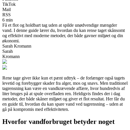
TikTok
Mail
RSS
6 min
Få et flot og holdbart tag uden at spilde unødvendige mængder
vand. I denne guide lærer du, hvordan du kan rense taget skånsomt
og effektivt med moderne metoder, der både gavner miljøet og din
økonomi.
Sarah Kromann
Sarah
Kromann
Rene tage giver ikke kun et pænt udtryk – de forlænger også tagets
levetid og forebygger skader fra alger, mos og snavs. Men traditionel
tagrensning kan være en vandkrævende affære, hvor hundredvis af
liter bruges på at spule overfladen ren. Heldigvis findes der i dag
metoder, der både skåner miljøet og giver et flot resultat. Her får du
en guide til, hvordan du kan spare vand ved tagrensning – uden at
gå på kompromis med effektiviteten.
Hvorfor vandforbruget betyder noget