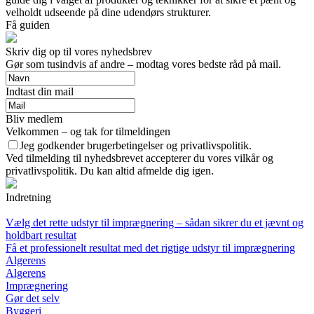
velholdt udseende på dine udendørs strukturer.
Få guiden
Skriv dig op til vores nyhedsbrev
Gør som tusindvis af andre – modtag vores bedste råd på mail.
Indtast din mail
Bliv medlem
Velkommen – og tak for tilmeldingen
Jeg godkender brugerbetingelser og privatlivspolitik.
Ved tilmelding til nyhedsbrevet accepterer du vores vilkår og
privatlivspolitik. Du kan altid afmelde dig igen.
Indretning
Vælg det rette udstyr til imprægnering – sådan sikrer du et jævnt og
holdbart resultat
Få et professionelt resultat med det rigtige udstyr til imprægnering
Algerens
Algerens
Imprægnering
Gør det selv
Byggeri