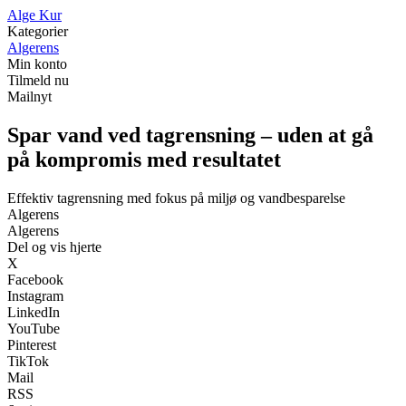
A
lge
K
ur
Kategorier
Algerens
Min konto
Tilmeld nu
Mailnyt
Spar vand ved tagrensning – uden at gå
på kompromis med resultatet
Effektiv tagrensning med fokus på miljø og vandbesparelse
Algerens
Algerens
Del og vis hjerte
X
Facebook
Instagram
LinkedIn
YouTube
Pinterest
TikTok
Mail
RSS