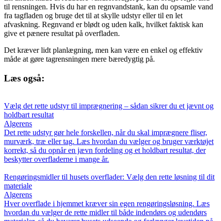
til rensningen. Hvis du har en regnvandstank, kan du opsamle vand
fra tagfladen og bruge det til at skylle udstyr eller til en let
afvaskning. Regnvand er blødt og uden kalk, hvilket faktisk kan
give et pænere resultat på overfladen.
Det kræver lidt planlægning, men kan være en enkel og effektiv
måde at gøre tagrensningen mere bæredygtig på.
Læs også:
Vælg det rette udstyr til imprægnering – sådan sikrer du et jævnt og
holdbart resultat
Algerens
Det rette udstyr gør hele forskellen, når du skal imprægnere fliser,
murværk, træ eller tag. Læs hvordan du vælger og bruger værktøjet
korrekt, så du opnår en jævn fordeling og et holdbart resultat, der
beskytter overfladerne i mange år.
Rengøringsmidler til husets overflader: Vælg den rette løsning til dit
materiale
Algerens
Hver overflade i hjemmet kræver sin egen rengøringsløsning. Læs
hvordan du vælger de rette midler til både indendørs og udendørs