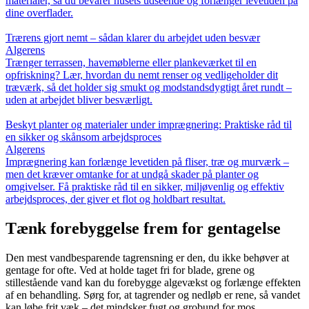
materialer, så du bevarer husets udseende og forlænger levetiden på
dine overflader.
Trærens gjort nemt – sådan klarer du arbejdet uden besvær
Algerens
Trænger terrassen, havemøblerne eller plankeværket til en
opfriskning? Lær, hvordan du nemt renser og vedligeholder dit
træværk, så det holder sig smukt og modstandsdygtigt året rundt –
uden at arbejdet bliver besværligt.
Beskyt planter og materialer under imprægnering: Praktiske råd til
en sikker og skånsom arbejdsproces
Algerens
Imprægnering kan forlænge levetiden på fliser, træ og murværk –
men det kræver omtanke for at undgå skader på planter og
omgivelser. Få praktiske råd til en sikker, miljøvenlig og effektiv
arbejdsproces, der giver et flot og holdbart resultat.
Tænk forebyggelse frem for gentagelse
Den mest vandbesparende tagrensning er den, du ikke behøver at
gentage for ofte. Ved at holde taget fri for blade, grene og
stillestående vand kan du forebygge algevækst og forlænge effekten
af en behandling. Sørg for, at tagrender og nedløb er rene, så vandet
kan løbe frit væk – det mindsker fugt og grobund for mos.