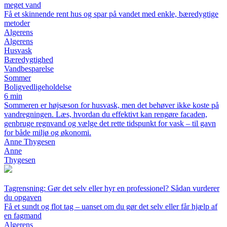
meget vand
Få et skinnende rent hus og spar på vandet med enkle, bæredygtige
metoder
Algerens
Algerens
Husvask
Bæredygtighed
Vandbesparelse
Sommer
Boligvedligeholdelse
6 min
Sommeren er højsæson for husvask, men det behøver ikke koste på
vandregningen. Læs, hvordan du effektivt kan rengøre facaden,
genbruge regnvand og vælge det rette tidspunkt for vask – til gavn
for både miljø og økonomi.
Anne Thygesen
Anne
Thygesen
Tagrensning: Gør det selv eller hyr en professionel? Sådan vurderer
du opgaven
Få et sundt og flot tag – uanset om du gør det selv eller får hjælp af
en fagmand
Algerens