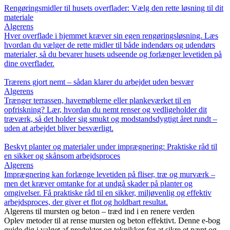
Rengøringsmidler til husets overflader: Vælg den rette løsning til dit
materiale
Algerens
Hver overflade i hjemmet kræver sin egen rengøringsløsning. Læs
hvordan du vælger de rette midler til både indendørs og udendørs
materialer, så du bevarer husets udseende og forlænger levetiden på
dine overflader.
Trærens gjort nemt – sådan klarer du arbejdet uden besvær
Algerens
Trænger terrassen, havemøblerne eller plankeværket til en
opfriskning? Lær, hvordan du nemt renser og vedligeholder dit
træværk, så det holder sig smukt og modstandsdygtigt året rundt –
uden at arbejdet bliver besværligt.
Beskyt planter og materialer under imprægnering: Praktiske råd til
en sikker og skånsom arbejdsproces
Algerens
Imprægnering kan forlænge levetiden på fliser, træ og murværk –
men det kræver omtanke for at undgå skader på planter og
omgivelser. Få praktiske råd til en sikker, miljøvenlig og effektiv
arbejdsproces, der giver et flot og holdbart resultat.
Algerens til mursten og beton – træd ind i en renere verden
Oplev metoder til at rense mursten og beton effektivt. Denne e-bog
guide dig i valget af produkter og teknikker for at sikre et pænt og