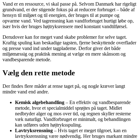
Vand er en ressource, vi skal passe på. Selvom Danmark har rigeligt
grundvand, er der stigende fokus på at reducere forbruget – både af
hensyn til miljøet og til energien, der bruges til at pumpe og
opvarme vand. Ved tagrensning kan vandforbruget hurtigt løbe op,
især hvis der bruges højtryksrensere med konstant vandtilførsel.
Derudover kan for meget vand skabe problemer for selve taget.
Kraftig spuling kan beskadige tagsten, fjerne beskyttende overflader
og presse vand ind under tagpladerne. Derfor giver det både
miljømæssig og praktisk mening at vælge en mere skånsom og
vandbesparende metode.
Vælg den rette metode
Der findes flere måder at rense taget på, og nogle kræver langt
mindre vand end andre.
Kemisk algebehandling
– En effektiv og vandbesparende
metode, hvor et specialmiddel sprøjtes på taget. Midlet
nedbryder alger og mos over tid, og regnen skyller resterne
væk naturligt. Vandforbruget er minimalt, og behandlingen
kan udføres uden højtryksspuling.
Lavtryksrensning
– Hvis taget er meget tilgroet, kan en
lavtryksrensning være nødvendig. Her bruges markant mindre