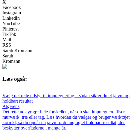
X
Facebook
Instagram
LinkedIn
YouTube
Pinterest
TikTok
Mail
RSS
Sarah Kromann
Sarah
Kromann
Læs også:
Vælg det rette udstyr til imprægnering – sådan sikrer du et jævnt og
holdbart resultat
Algerens
Det rette udstyr gør hele forskellen, når du skal imprægnere fliser,
murværk, træ eller tag. Læs hvordan du vælger og bruger værktøjet
korrekt, så du opnår en jævn fordeling og et holdbart resultat, der
beskytter overfladerne i mange år.