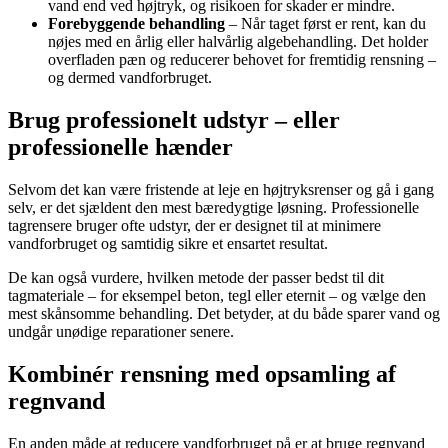
vand end ved højtryk, og risikoen for skader er mindre.
Forebyggende behandling
– Når taget først er rent, kan du
nøjes med en årlig eller halvårlig algebehandling. Det holder
overfladen pæn og reducerer behovet for fremtidig rensning –
og dermed vandforbruget.
Brug professionelt udstyr – eller
professionelle hænder
Selvom det kan være fristende at leje en højtryksrenser og gå i gang
selv, er det sjældent den mest bæredygtige løsning. Professionelle
tagrensere bruger ofte udstyr, der er designet til at minimere
vandforbruget og samtidig sikre et ensartet resultat.
De kan også vurdere, hvilken metode der passer bedst til dit
tagmateriale – for eksempel beton, tegl eller eternit – og vælge den
mest skånsomme behandling. Det betyder, at du både sparer vand og
undgår unødige reparationer senere.
Kombinér rensning med opsamling af
regnvand
En anden måde at reducere vandforbruget på er at bruge regnvand