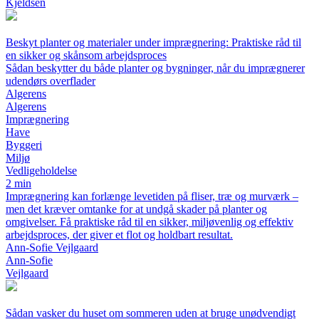
Kjeldsen
Beskyt planter og materialer under imprægnering: Praktiske råd til
en sikker og skånsom arbejdsproces
Sådan beskytter du både planter og bygninger, når du imprægnerer
udendørs overflader
Algerens
Algerens
Imprægnering
Have
Byggeri
Miljø
Vedligeholdelse
2 min
Imprægnering kan forlænge levetiden på fliser, træ og murværk –
men det kræver omtanke for at undgå skader på planter og
omgivelser. Få praktiske råd til en sikker, miljøvenlig og effektiv
arbejdsproces, der giver et flot og holdbart resultat.
Ann-Sofie Vejlgaard
Ann-Sofie
Vejlgaard
Sådan vasker du huset om sommeren uden at bruge unødvendigt