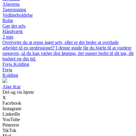
Algerens
Tagrensning
Vedligeholdelse
Bolig
Gør det selv
Håndværk
2 min
Overvejer du at rense taget selv, eller er det bedre at overlade
arbejdet til en professionel? I denne guide får du hjælp til at vurdere
opgaven, så du kan vælge den løsning, der passer bedst til dit tag, dit
budget og din tid.
Freja Kolding
Freja
Kolding
A
lge
K
ur
Del og vis hjerte
X
Facebook
Instagram
LinkedIn
YouTube
Pinterest
TikTok
Mail