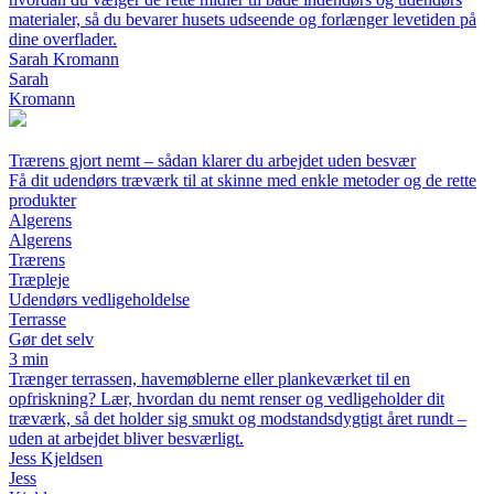
materialer, så du bevarer husets udseende og forlænger levetiden på
dine overflader.
Sarah Kromann
Sarah
Kromann
Trærens gjort nemt – sådan klarer du arbejdet uden besvær
Få dit udendørs træværk til at skinne med enkle metoder og de rette
produkter
Algerens
Algerens
Trærens
Træpleje
Udendørs vedligeholdelse
Terrasse
Gør det selv
3 min
Trænger terrassen, havemøblerne eller plankeværket til en
opfriskning? Lær, hvordan du nemt renser og vedligeholder dit
træværk, så det holder sig smukt og modstandsdygtigt året rundt –
uden at arbejdet bliver besværligt.
Jess Kjeldsen
Jess