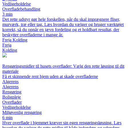
Vedligeholdelse
Overfladebehandling
3 min
Det rette udstyr gør hele forskellen, når du skal imprægnere fliser,
murværk, træ eller tag. Læs hvordan du vælger og bruger værktøjet
korrekt, så du opnår en jævn fordeling og et holdbart resultat, der
beskytter overfladerne i mange år.
Freja Kolding
Freja
Kolding
Rengøringsmidler til husets overflader: Vælg den rette løsning til dit
materiale
Få et skinnende rent hjem uden at skade overfladerne
Algerens
Algerens
Rengøring
Boligpleje
Overflader
Vedligeholdelse
Miljøvenlig rengøring
6 min
Hver overflade i hjemmet kræver sin egen rengøringsløsning. Læs
hvordan du vælger de rette midler til både indendørs og udendørs