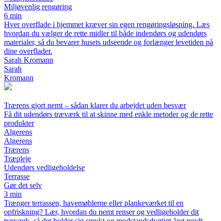
Miljøvenlig rengøring
6 min
Hver overflade i hjemmet kræver sin egen rengøringsløsning. Læs
hvordan du vælger de rette midler til både indendørs og udendørs
materialer, så du bevarer husets udseende og forlænger levetiden på
dine overflader.
Sarah Kromann
Sarah
Kromann
Trærens gjort nemt – sådan klarer du arbejdet uden besvær
Få dit udendørs træværk til at skinne med enkle metoder og de rette
produkter
Algerens
Algerens
Trærens
Træpleje
Udendørs vedligeholdelse
Terrasse
Gør det selv
3 min
Trænger terrassen, havemøblerne eller plankeværket til en
opfriskning? Lær, hvordan du nemt renser og vedligeholder dit
træværk, så det holder sig smukt og modstandsdygtigt året rundt –