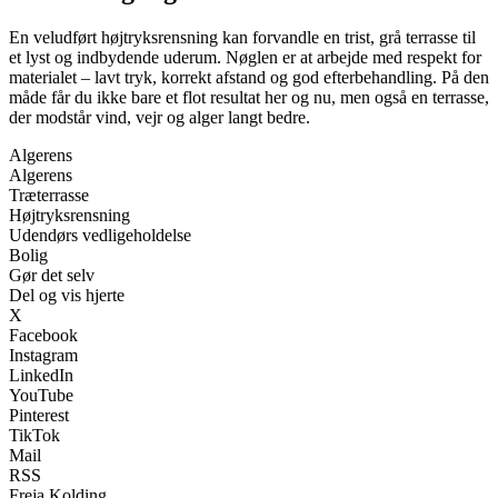
En veludført højtryksrensning kan forvandle en trist, grå terrasse til
et lyst og indbydende uderum. Nøglen er at arbejde med respekt for
materialet – lavt tryk, korrekt afstand og god efterbehandling. På den
måde får du ikke bare et flot resultat her og nu, men også en terrasse,
der modstår vind, vejr og alger langt bedre.
Algerens
Algerens
Træterrasse
Højtryksrensning
Udendørs vedligeholdelse
Bolig
Gør det selv
Del og vis hjerte
X
Facebook
Instagram
LinkedIn
YouTube
Pinterest
TikTok
Mail
RSS
Freja Kolding