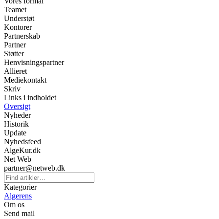
Vores formål
Teamet
Understøt
Kontorer
Partnerskab
Partner
Støtter
Henvisningspartner
Allieret
Mediekontakt
Skriv
Links i indholdet
Oversigt
Nyheder
Historik
Update
Nyhedsfeed
AlgeKur.dk
Net Web
partner@netweb.dk
Kategorier
Algerens
Om os
Send mail