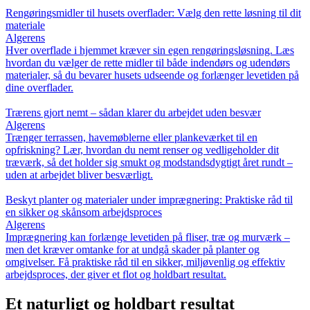
Rengøringsmidler til husets overflader: Vælg den rette løsning til dit
materiale
Algerens
Hver overflade i hjemmet kræver sin egen rengøringsløsning. Læs
hvordan du vælger de rette midler til både indendørs og udendørs
materialer, så du bevarer husets udseende og forlænger levetiden på
dine overflader.
Trærens gjort nemt – sådan klarer du arbejdet uden besvær
Algerens
Trænger terrassen, havemøblerne eller plankeværket til en
opfriskning? Lær, hvordan du nemt renser og vedligeholder dit
træværk, så det holder sig smukt og modstandsdygtigt året rundt –
uden at arbejdet bliver besværligt.
Beskyt planter og materialer under imprægnering: Praktiske råd til
en sikker og skånsom arbejdsproces
Algerens
Imprægnering kan forlænge levetiden på fliser, træ og murværk –
men det kræver omtanke for at undgå skader på planter og
omgivelser. Få praktiske råd til en sikker, miljøvenlig og effektiv
arbejdsproces, der giver et flot og holdbart resultat.
Et naturligt og holdbart resultat