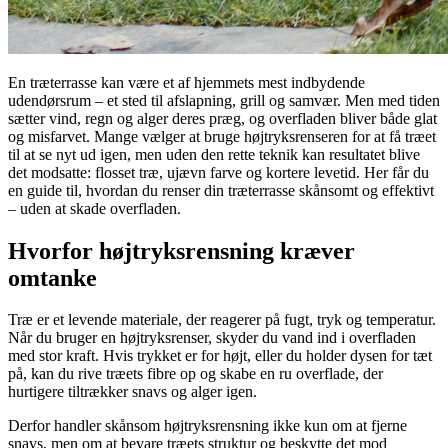
En træterrasse kan være et af hjemmets mest indbydende
udendørsrum – et sted til afslapning, grill og samvær. Men med tiden
sætter vind, regn og alger deres præg, og overfladen bliver både glat
og misfarvet. Mange vælger at bruge højtryksrenseren for at få træet
til at se nyt ud igen, men uden den rette teknik kan resultatet blive
det modsatte: flosset træ, ujævn farve og kortere levetid. Her får du
en guide til, hvordan du renser din træterrasse skånsomt og effektivt
– uden at skade overfladen.
Hvorfor højtryksrensning kræver
omtanke
Træ er et levende materiale, der reagerer på fugt, tryk og temperatur.
Når du bruger en højtryksrenser, skyder du vand ind i overfladen
med stor kraft. Hvis trykket er for højt, eller du holder dysen for tæt
på, kan du rive træets fibre op og skabe en ru overflade, der
hurtigere tiltrækker snavs og alger igen.
Derfor handler skånsom højtryksrensning ikke kun om at fjerne
snavs, men om at bevare træets struktur og beskytte det mod