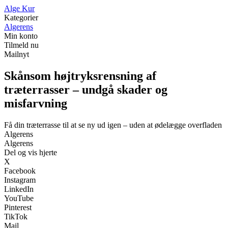
A
lge
K
ur
Kategorier
Algerens
Min konto
Tilmeld nu
Mailnyt
Skånsom højtryksrensning af
træterrasser – undgå skader og
misfarvning
Få din træterrasse til at se ny ud igen – uden at ødelægge overfladen
Algerens
Algerens
Del og vis hjerte
X
Facebook
Instagram
LinkedIn
YouTube
Pinterest
TikTok
Mail