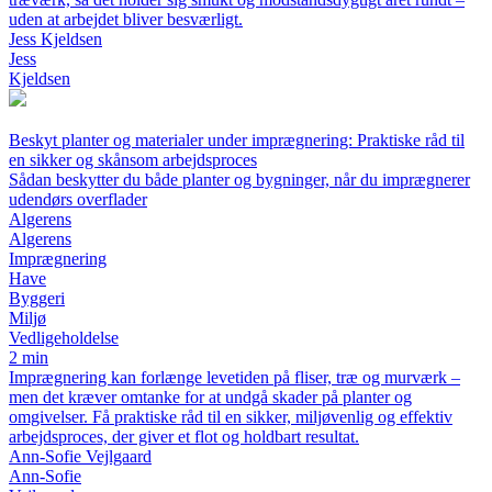
uden at arbejdet bliver besværligt.
Jess Kjeldsen
Jess
Kjeldsen
Beskyt planter og materialer under imprægnering: Praktiske råd til
en sikker og skånsom arbejdsproces
Sådan beskytter du både planter og bygninger, når du imprægnerer
udendørs overflader
Algerens
Algerens
Imprægnering
Have
Byggeri
Miljø
Vedligeholdelse
2 min
Imprægnering kan forlænge levetiden på fliser, træ og murværk –
men det kræver omtanke for at undgå skader på planter og
omgivelser. Få praktiske råd til en sikker, miljøvenlig og effektiv
arbejdsproces, der giver et flot og holdbart resultat.
Ann-Sofie Vejlgaard
Ann-Sofie