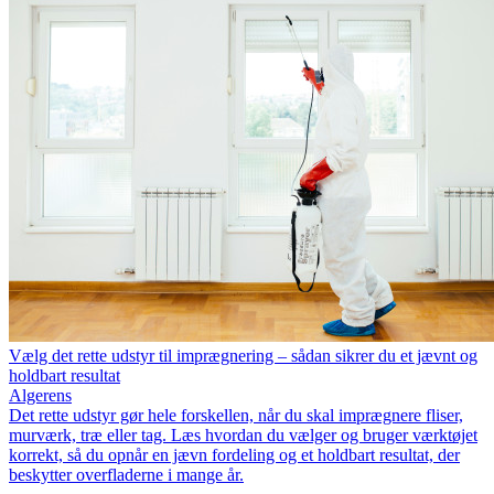
Vælg det rette udstyr til imprægnering – sådan sikrer du et jævnt og
holdbart resultat
Algerens
Det rette udstyr gør hele forskellen, når du skal imprægnere fliser,
murværk, træ eller tag. Læs hvordan du vælger og bruger værktøjet
korrekt, så du opnår en jævn fordeling og et holdbart resultat, der
beskytter overfladerne i mange år.