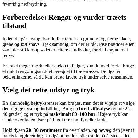
fremtidig nedbrydning.
Forberedelse: Rengør og vurder træets
tilstand
Inden du går i gang, bør du feje terrassen grundigt og fjerne blade,
grene og løst snavs. Tjek samtidig, om der er råd, løse brædder eller
søm, der stikker op – det er lettere at udbedre, før du begynder at
rense.
Er træet meget mørkt eller dækket af alger, kan du med fordel bruge
et mildt rengøringsmiddel beregnet til træterrasser. Det løsner
belægningerne, så du kan bruge lavere tryk under selve rensningen.
Vælg det rette udstyr og tryk
En almindelig højtryksrenser kan bruges, men det er vigtigt at vælge
den rigtige dyse og indstilling. Brug en
bred vifte-dyse
(gerne 25–
40 grader) og et tryk på
maksimalt 80–100 bar
. Højere tryk kan
skade overfladen, især på blødt træ som fyr eller lærk.
Hold dysen
20–30 centimeter
fra overfladen, og bevæg den jævnt i
træets længderetning. Undgå at holde strålen stille på ét sted – det