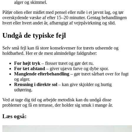
alger og skimmel.
Påfør olien eller midlet med pensel eller rulle i et jævnt lag, og tør
overskydende væske af efter 15–20 minutter. Gentag behandlingen
hvert eller hvert andet år, afhængigt af vejrpåvirkning og slid.
Undgå de typiske fejl
Selv små fejl kan få store konsekvenser for træets udseende og
holdbarhed. Her er de mest almindelige faldgruber:
For højt tryk
– flosser træet og gør det ru.
For tæt afstand
– giver ujævn farve og dybe spor.
Manglende efterbehandling
– gør træet sårbart over for fugt
og alger.
Rensning i direkte sol
– kan give skjolder og hurtig
udtørring.
Ved at tage dig tid og arbejde metodisk kan du undgå disse
problemer og få en terrasse, der holder sig smuk i mange år.
Læs også: