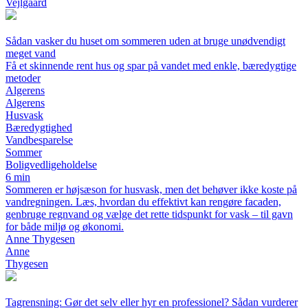
Vejlgaard
Sådan vasker du huset om sommeren uden at bruge unødvendigt
meget vand
Få et skinnende rent hus og spar på vandet med enkle, bæredygtige
metoder
Algerens
Algerens
Husvask
Bæredygtighed
Vandbesparelse
Sommer
Boligvedligeholdelse
6 min
Sommeren er højsæson for husvask, men det behøver ikke koste på
vandregningen. Læs, hvordan du effektivt kan rengøre facaden,
genbruge regnvand og vælge det rette tidspunkt for vask – til gavn
for både miljø og økonomi.
Anne Thygesen
Anne
Thygesen
Tagrensning: Gør det selv eller hyr en professionel? Sådan vurderer