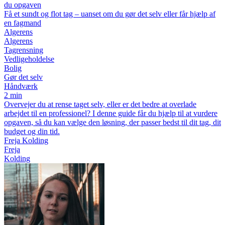
du opgaven
Få et sundt og flot tag – uanset om du gør det selv eller får hjælp af
en fagmand
Algerens
Algerens
Tagrensning
Vedligeholdelse
Bolig
Gør det selv
Håndværk
2 min
Overvejer du at rense taget selv, eller er det bedre at overlade
arbejdet til en professionel? I denne guide får du hjælp til at vurdere
opgaven, så du kan vælge den løsning, der passer bedst til dit tag, dit
budget og din tid.
Freja Kolding
Freja
Kolding