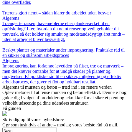
dine overflader.
Trærens gjort nemt – sådan klarer du arbejdet uden besvær
Algerens
Trænger terrassen, havemøblerne eller plankeværket til en
opfriskning? Lær, hvordan du nemt renser og vedligeholder dit
træværk, så det holder sig smukt og modstandsdygtigt året rundt –
uden at arbejdet bliver besværligt.
Beskyt planter og materialer under imprægnering: Praktiske råd til
en sikker og skånsom arbejdsproces
Algerens
Imprægnering kan forlænge levetiden på fliser, træ og murværk –
men det kræver omtanke for at undgå skader på planter og
omgivelser. Få praktiske råd til en sikker, miljøvenlig og effektiv
arbejdsproces, der giver et flot og holdbart resultat.
Algerens til mursten og beton – træd ind i en renere verden
Oplev metoder til at rense mursten og beton effektivt. Denne e-bog
guide dig i valget af produkter og teknikker for at sikre et pænt og
velholdt udseende på dine udendørs strukturer.
Få guiden
Skriv dig op til vores nyhedsbrev
Gør som tusindvis af andre – modtag vores bedste råd på mail.