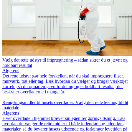
Vælg det rette udstyr til imprægnering – sådan sikrer du et jævnt og
holdbart resultat
Algerens
Det rette udstyr gør hele forskellen, når du skal imprægnere fliser,
murværk, træ eller tag. Læs hvordan du vælger og bruger værktøjet
korrekt, så du opnår en jævn fordeling og et holdbart resultat, der
beskytter overfladerne i mange år.
Rengøringsmidler til husets overflader: Vælg den rette løsning til dit
materiale
Algerens
Hver overflade i hjemmet kræver sin egen rengøringsløsning. Læs
hvordan du vælger de rette midler til både indendørs og udendørs
materialer, så du bevarer husets udseende og forlænger levetiden på